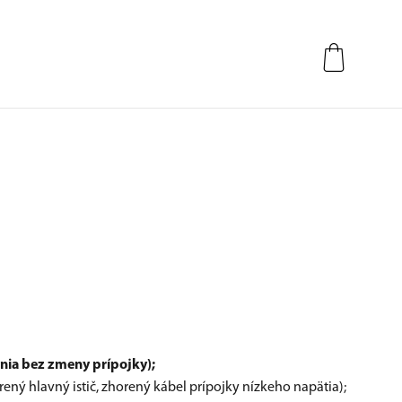
nia bez zmeny prípojky);
ený hlavný istič, zhorený kábel prípojky nízkeho napätia);