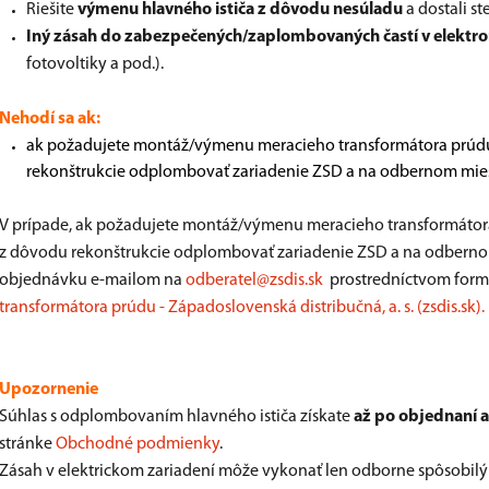
Riešite
výmenu hlavného ističa z dôvodu nesúladu
a dostali st
Iný zásah do zabezpečených/zaplombovaných častí v elekt
fotovoltiky a pod.).
Nehodí sa ak:
ak požadujete montáž/výmenu meracieho transformátora prúdu 
rekonštrukcie odplombovať zariadenie ZSD a na odbernom mie
V prípade, ak požadujete montáž/výmenu meracieho transformátora
z dôvodu rekonštrukcie odplombovať zariadenie ZSD a na odberno
objednávku e-mailom na
odberatel@zsdis.sk
prostredníctvom formu
transformátora prúdu - Západoslovenská distribučná, a. s. (zsdis.sk).
Upozornenie​
Súhlas s odplombovaním hlavného ističa získate
až po objednaní a
stránke
Obchodné podmienky
.
Zásah v elektrickom zariadení môže vykonať len odborne spôsobilý p