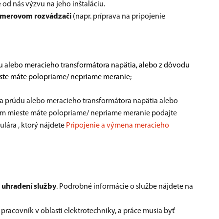
e od nás výzvu na jeho inštaláciu.
romerovom rozvádzači
(napr. príprava na pripojenie
alebo meracieho transformátora napätia, alebo z dôvodu
ste máte polopriame/ nepriame meranie;
 prúdu alebo meracieho transformátora napätia alebo
m mieste máte polopriame/ nepriame meranie podajte
lára , ktorý nájdete
Pripojenie a výmena meracieho
 uhradení služby
. Podrobné informácie o službe nájdete na
racovník v oblasti elektrotechniky, a práce musia byť